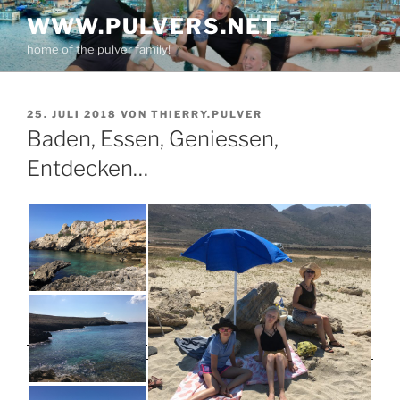
Zum
WWW.PULVERS.NET
Inhalt
home of the pulver family!
springen
VERÖFFENTLICHT
25. JULI 2018
VON
THIERRY.PULVER
AM
Baden, Essen, Geniessen,
Entdecken…