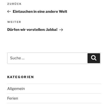
Beitragsnavigation
Vorheriger
ZURÜCK
Beitrag
Eintauchen in eine andere Welt
Nächster
WEITER
Beitrag
Dürfen wir vorstellen: Jabba!
Suche
Suche
nach:
KATEGORIEN
Allgemein
Ferien