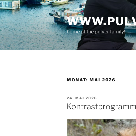
Zum
Inhalt
WWW.PULV
springen
home of the pulver family!
MONAT:
MAI 2026
VERÖFFENTLICHT
24. MAI 2026
AM
Kontrastprogramm