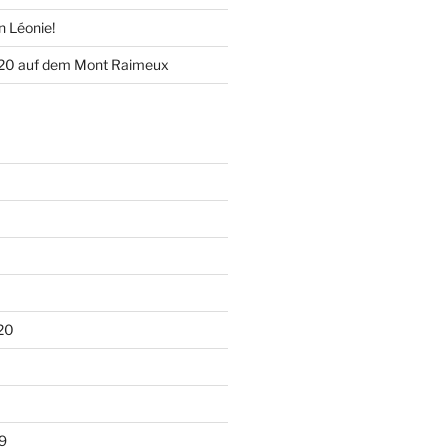
n Léonie!
020 auf dem Mont Raimeux
20
9