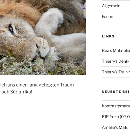
Allgemein
Ferien
LINKS
Bea’s Malatelie
Thierry’s Denk
Thierry’s Train
 ich uns einen lang gehegten Traum
 nach Südafrika!
NEUESTE BE
Kontrastprogr
RIP Yoko (07.
Amélie‘s Matur