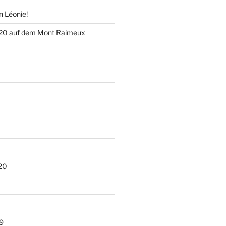
n Léonie!
020 auf dem Mont Raimeux
20
9