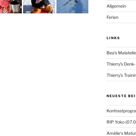
Allgemein
Ferien
LINKS
Bea’s Malatelie
Thierry’s Denk
Thierry’s Train
NEUESTE BE
Kontrastprogr
RIP Yoko (07.
Amélie‘s Matur