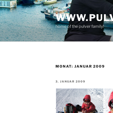
Zum
Inhalt
WWW.PULV
springen
home of the pulver family!
MONAT:
JANUAR 2009
VERÖFFENTLICHT
3. JANUAR 2009
AM