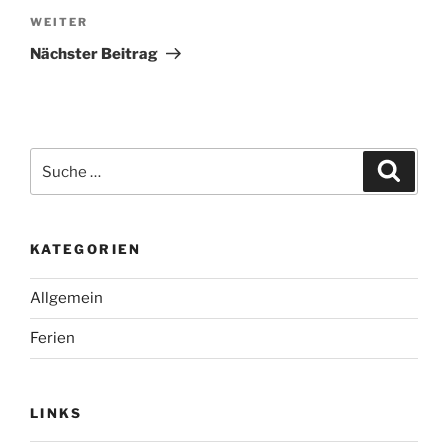
Nächster
WEITER
Beitrag
Nächster Beitrag
Suche
Suche
nach:
KATEGORIEN
Allgemein
Ferien
LINKS