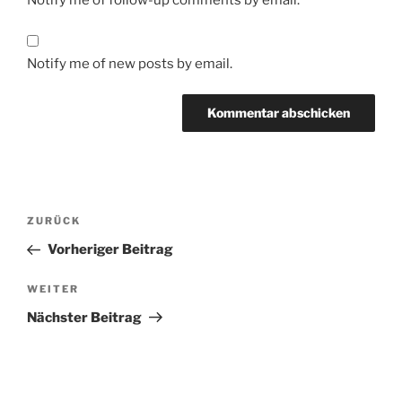
Notify me of follow-up comments by email.
Notify me of new posts by email.
Beitragsnavigation
Vorheriger
ZURÜCK
Beitrag
Vorheriger Beitrag
Nächster
WEITER
Beitrag
Nächster Beitrag