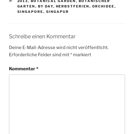
SCHLAGWÖRTER
2013
,
BOTANICAL GARDEN
,
BOTANISCHER
GARTEN
,
BY DAY
,
HERBSTFERIEN
,
ORCHIDEE
,
SINGAPORE
,
SINGAPUR
Schreibe einen Kommentar
Deine E-Mail-Adresse wird nicht veröffentlicht.
Erforderliche Felder sind mit
*
markiert
Kommentar
*