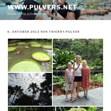
Zum
WWW.PULVERS.NET
Inhalt
home of the pulver family!
springen
VERÖFFENTLICHT
6. OKTOBER 2013
VON
THIERRY.PULVER
AM