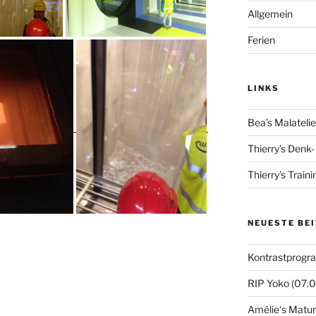
Allgemein
Ferien
LINKS
Bea’s Malatelie
Thierry’s Denk
Thierry’s Train
NEUESTE BE
Kontrastprogr
RIP Yoko (07.
Amélie‘s Matur