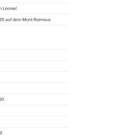
n Léonie!
020 auf dem Mont Raimeux
20
9