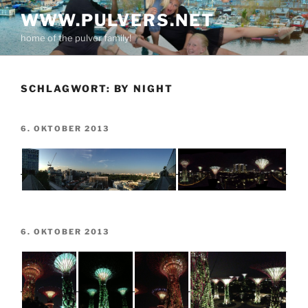
Zum
WWW.PULVERS.NET
Inhalt
home of the pulver family!
springen
SCHLAGWORT:
BY NIGHT
VERÖFFENTLICHT
6. OKTOBER 2013
AM
VERÖFFENTLICHT
6. OKTOBER 2013
AM