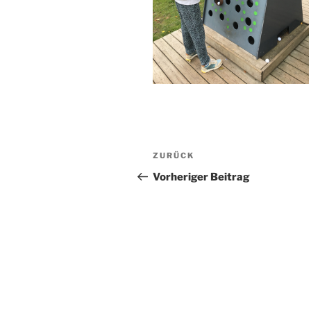
Beitragsnavigation
Vorheriger
ZURÜCK
Beitrag
Vorheriger Beitrag