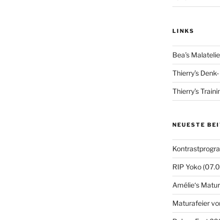
LINKS
Bea’s Malatelie
Thierry’s Denk
Thierry’s Train
NEUESTE BE
Kontrastprogr
RIP Yoko (07.
Amélie‘s Matur
Maturafeier vo