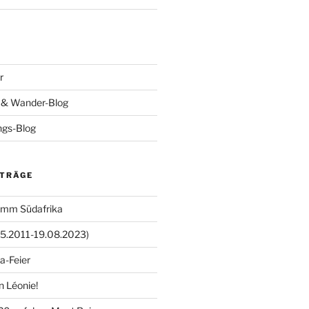
r
- & Wander-Blog
ings-Blog
ITRÄGE
amm Südafrika
05.2011-19.08.2023)
a-Feier
n Léonie!