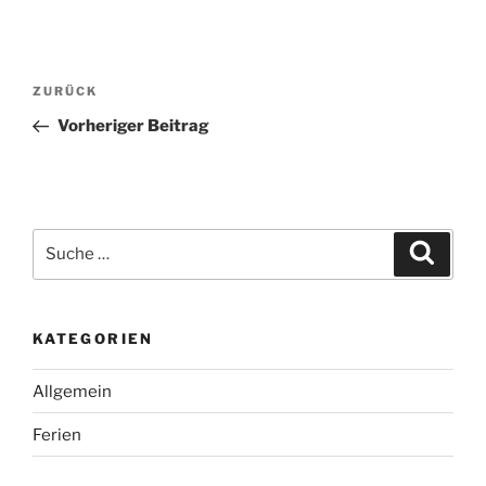
Beitragsnavigation
Vorheriger
ZURÜCK
Beitrag
Vorheriger Beitrag
Suche
Suche
nach:
KATEGORIEN
Allgemein
Ferien