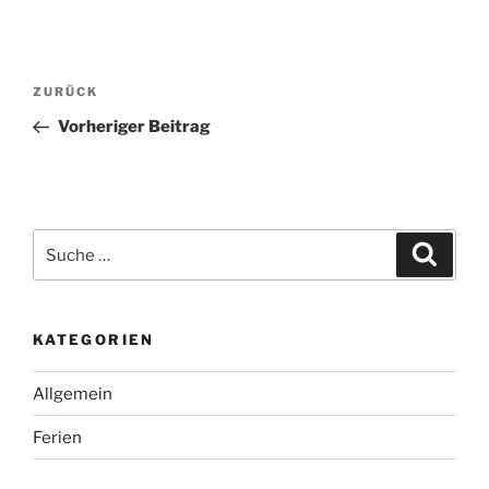
Beitragsnavigation
Vorheriger
ZURÜCK
Beitrag
Vorheriger Beitrag
Suche
Suche
nach:
KATEGORIEN
Allgemein
Ferien