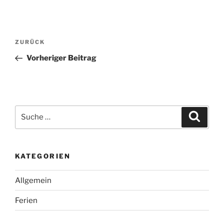
Beitragsnavigation
Vorheriger
ZURÜCK
Beitrag
Vorheriger Beitrag
Suche
Suche
nach:
KATEGORIEN
Allgemein
Ferien