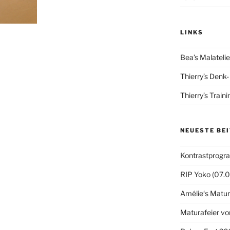
LINKS
Bea’s Malatelie
Thierry’s Denk
Thierry’s Train
NEUESTE BE
Kontrastprogr
RIP Yoko (07.
Amélie‘s Matur
Maturafeier vo