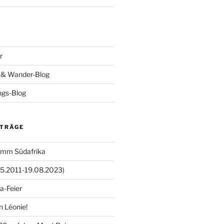
r
- & Wander-Blog
ings-Blog
ITRÄGE
amm Südafrika
05.2011-19.08.2023)
a-Feier
n Léonie!